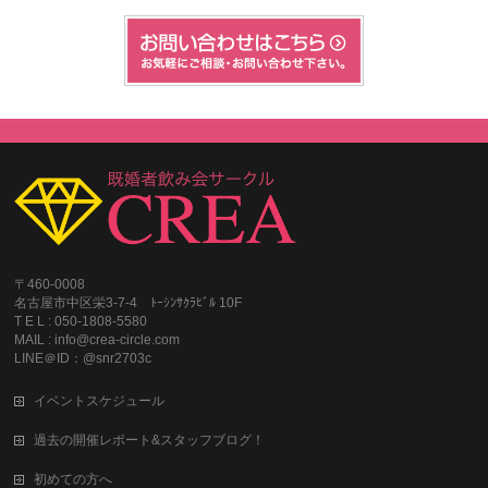
〒460-0008
名古屋市中区栄3-7-4 ﾄｰｼﾝｻｸﾗﾋﾞﾙ 10F
T E L : 050-1808-5580
MAIL : info@crea-circle.com
LINE＠ID：@snr2703c
イベントスケジュール
過去の開催レポート&スタッフブログ！
初めての方へ