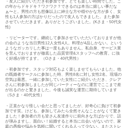
・友人に紹介いただき初参加です。とても楽しい時間でした。こ
の年からドキドキ？ワクワク？できるのは本当に嬉しい事だな
ぁ〜と。男性の方も想像以上に紳士な方や穏やかな方が多く、女
性も1人参加の方ばかりだったので友人もできました。また参加
させていただきます。ありがとうございました。(Kさま・50代女
性)
・リピーターです。継続して参加させていただいておりますが他
の会のような当日男性12人女性4人。料理が4品しかない。という
ようなガッカリした事は一度もありません。私自身、サービス業
を営んでおりますが徹底した品質管理&スタッフへの教育。に強
く好感が持てます。（Oさま・40代男性）
・初参加です。スタッフ対応もよく楽しませてもらいました。他
の既婚者サークルに参加した時、男性8名に対し女性2名。現場の
空気は最悪。一緒に参加していた女性にご紹介いただき、クレア
さんに初参加しましたが同じパーティーなのに運営でここまで差
が出るのかと驚きました。今後も誠実な運営に期待しています
（Sさま・40代女性）
・正直かなり怪しい会だと思ってましたが、好奇心に負けて初参
加です笑。けども、参加してみたら全然そんなことがなくて驚き
ました！参加者の方も皆さん友達作りに前向きな方ばかりで、話
が弾みますし、面白い！結婚すると本当に出会いがないので、家
庭の愚痴や悩みを気軽に聞いてくれる人って少ない。またストレ