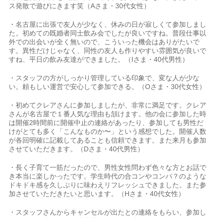
ス発散で遊びにきます笑（Aさま・30代女性）
・名古屋に出張で友人が少なく、休みの日が寂しくて参加しまし
た。初めての既婚者同士飲み会でしたが良いですね。普段仕事以
外での出会いが全く無いので、こういった機会はありがたいで
す。異性だけじゃなく、同性の友人も作りやすい雰囲気が良いで
すね、平日の飲み友達ができました。（Iさま・40代男性）
・スタッフの方がしっかり管理している印象で、変な人が少な
い。頼もしい運営で安心して参加できる。（Oさま・30代女性）
・初めてクレアさんに参加しましたが、非常に満足です。クレア
さんが名古屋で１番人気な理由も頷けます。他の会に参加した時
は開催2時間前に開催中止の連絡があったり、参加しても男性だ
けがとても多く「こんなものか〜」という感想でした。開催人数
が各回明確に記載してあることも信頼できます。また来月も参加
させていただきます。（Dさま・40代男性）
・長く子育て一筋だったので、男性女性問わず色々な方とお話で
き本当に楽しかったです。学生時代の合コンやコンパ？のような
ドキドキ感を久しぶりに味わえリフレッシュできました。また参
加させていただきたいと思います。（Hさま・40代女性）
・スタッフさんからキャンセルが出たとの連絡をもらい、参加し