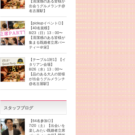
【清潔感のある皆様が
出会うグルメランチ@
名古屋駅】
【pickupイベント◎】
【40名規模】
8/23（日）13：00〜
【清潔感のある皆様が
集まる既婚者立席パー
ティー＠栄】
【テーブル1対1】【イ
タリアン会場】
8/26（水）13：00〜
【品のある大人の皆様
が出会うグルメランチ
@名古屋駅】
スタッフブログ
【64名参加◎】
7/20（土）【出会いを
楽しみたい既婚者立席