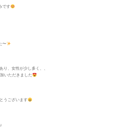
みです
た〜
あり、女性が少し多く、、
参加いただきました
とうございます
」