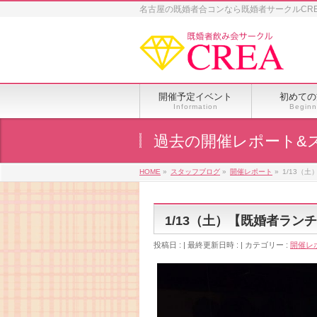
名古屋の既婚者合コンなら既婚者サークルCR
開催予定イベント
初めての
Information
Beginn
過去の開催レポート&
HOME
»
スタッフブログ
»
開催レポート
»
1/13（
1/13（土）【既婚者ラ
投稿日 :
最終更新日時 :
カテゴリー :
開催レ