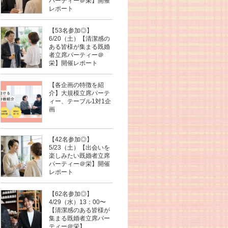
パーティー＠栄】開催
レポート
【53名参加◎】
6/20（土）【清潔感の
ある皆様が集まる既婚
者立席パーティー＠
栄】開催レポート
【各企画の特徴を紹
介】大規模立席パーテ
ィー、テーブル1対1企
画
【42名参加◎】
5/23（土）【出会いを
楽しみたい既婚者立席
パーティー＠栄】開催
レポート
【62名参加◎】
4/29（水）13：00〜
【清潔感のある皆様が
集まる既婚者立席パー
ティー＠栄】