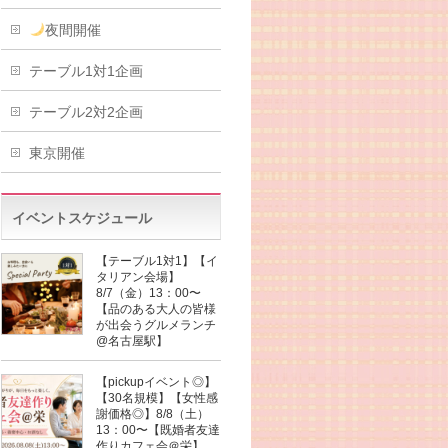
夜間開催
テーブル1対1企画
テーブル2対2企画
東京開催
イベントスケジュール
【テーブル1対1】【イ
タリアン会場】
8/7（金）13：00〜
【品のある大人の皆様
が出会うグルメランチ
@名古屋駅】
【pickupイベント◎】
【30名規模】【女性感
謝価格◎】8/8（土）
13：00〜【既婚者友達
作りカフェ会＠栄】