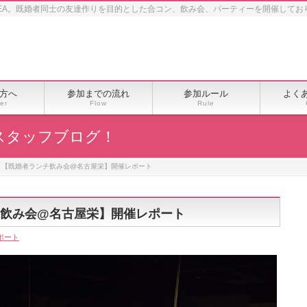
EA。既婚者同士の友達作りを目的とした合コン、飲み会、パーティーを開催してお
方へ
参加までの流れ
参加ルール
よく
er
Flow
Rule
スタッフブログ！
土）【既婚者ランチ飲み会@名古屋栄】開催レポート
ンチ飲み会@名古屋栄】開催レポート
ポート