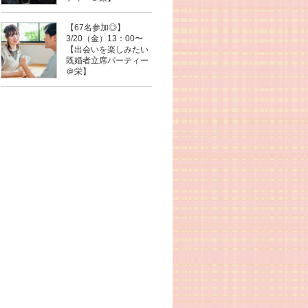
【67名参加◎】
3/20（金）13：00〜
【出会いを楽しみたい
既婚者立席パーティー
＠栄】