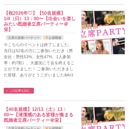
【祝2026年♡】【50名規模】
1/4（日）13：00〜【出会いを楽し
みたい既婚者立席パーティー＠
栄】
立席大規模パーティー
お昼開催
※こちらのイベントは終了しました。
当日は52名の方にご参加いただき（男
女比：男性53%、女性47%、1人参加
率：約7割）、大盛況にて会を終えるこ
とができました！ ご参加いただきまし
た皆様、ありがとうございました&#x1
…
この記事を読む
【40名規模】12/13（土）13：
00〜【清潔感のある皆様が集まる
既婚者立席パーティー＠栄】
立席大規模パーティー
お昼開催