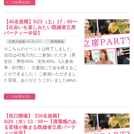
この記事を読む
【40名規模】5/23（土）17：00〜
【出会いを楽しみたい既婚者立席
パーティー＠栄】
立席大規模パーティー
夜間開催
※こちらのイベントは終了しました。
当日は42名の方にご参加いただき（男
女比：男性55%、女性45%、1人参加
率：約7割）、大盛況にて会を終えるこ
とができました！ ご参加いただきまし
た皆様、ありがとうございました&#x1
…
この記事を読む
【祝日開催】【50名規模】
4/29（水）13：00〜【清潔感のあ
る皆様が集まる既婚者立席パーテ
ィー＠栄】