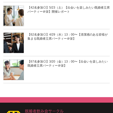
【42名参加◎】5/23（土）【出会いを楽しみたい既婚者立席
パーティー＠栄】開催レポート
【62名参加◎】4/29（水）13：00〜【清潔感のある皆様が
集まる既婚者立席パーティー＠栄】
【67名参加◎】3/20（金）13：00〜【出会いを楽しみたい
既婚者立席パーティー＠栄】