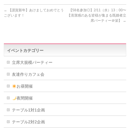
←
【謹賀新年】あけましておめでとう
【58名参加◎】2/11（水）13：00〜
ございます！
【清潔感のある皆様が集まる既婚者立
席パーティー＠栄】
→
イベントカテゴリー
立席大規模パーティー
友達作りカフェ会
お昼開催
夜間開催
テーブル1対1企画
テーブル2対2企画