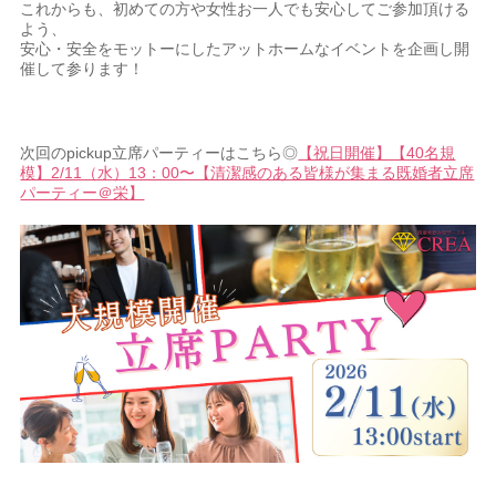
これからも、初めての方や女性お一人でも安心してご参加頂ける
よう、
安心・安全をモットーにしたアットホームなイベントを企画し開
催して参ります！
次回のpickup立席パーティーはこちら◎
【祝日開催】【40名規
模】2/11（水）13：00〜【清潔感のある皆様が集まる既婚者立席
パーティー＠栄】