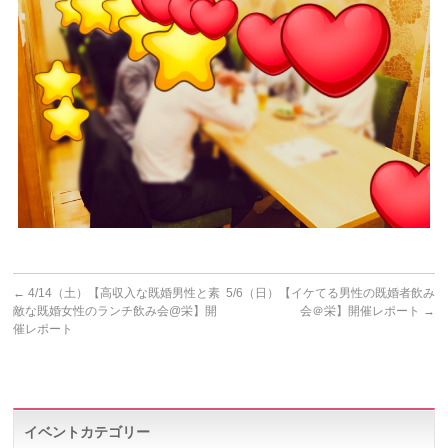
←
4/14（土）【高収入な既婚男性と素
5/6（日）【イケてる男性の既婚者飲み
敵な既婚女性のランチ飲み会@栄】開
会＠栄】開催レポート
→
催レポート
イベントカテゴリー