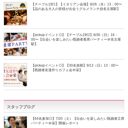
【テーブル1対1】【イタリアン会場】8/26（水）13：00〜
【品のある大人の皆様が出会うグルメランチ@名古屋駅】
【pickupイベント◎】【テーブル2対2】8/30（日）16：
00〜【出会いを楽しみたい既婚者着席パーティー＠名古屋
駅】
【pickupイベント◎】【30名規模】9/13（日）13：00〜
【既婚者友達作りカフェ会＠栄】
スタッフブログ
【64名参加◎】7/20（土）【出会いを楽しみたい既婚者立席
パーティー＠栄】開催レポート