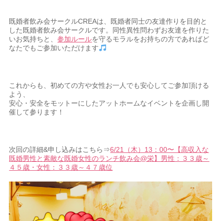
既婚者飲み会サークルCREAは、既婚者同士の友達作りを目的と
した既婚者飲み会サークルです。同性異性問わずお友達を作りた
いお気持ちと、
参加ルール
を守るモラルをお持ちの方であればど
なたでもご参加いただけます
これからも、初めての方や女性お一人でも安心してご参加頂ける
よう、
安心・安全をモットーにしたアットホームなイベントを企画し開
催して参ります！
次回の詳細&申し込みはこちら⇒
6/21（木）13：00〜【高収入な
既婚男性と素敵な既婚女性のランチ飲み会@栄】男性：３３歳～
４５歳・女性：３３歳～４７歳位