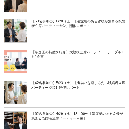
【53名参加◎】6/20（土）【清潔感のある皆様が集まる既婚
者立席パーティー＠栄】開催レポート
【各企画の特徴を紹介】大規模立席パーティー、テーブル1
対1企画
【42名参加◎】5/23（土）【出会いを楽しみたい既婚者立席
パーティー＠栄】開催レポート
【62名参加◎】4/29（水）13：00〜【清潔感のある皆様が
集まる既婚者立席パーティー＠栄】