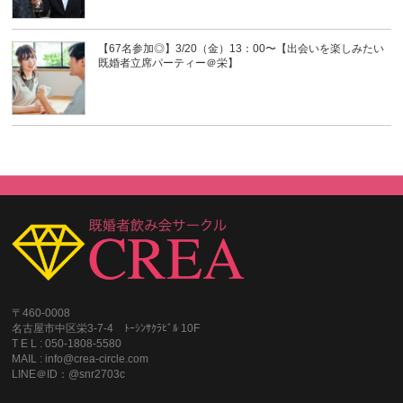
【67名参加◎】3/20（金）13：00〜【出会いを楽しみたい
既婚者立席パーティー＠栄】
〒460-0008
名古屋市中区栄3-7-4 ﾄｰｼﾝｻｸﾗﾋﾞﾙ 10F
T E L : 050-1808-5580
MAIL : info@crea-circle.com
LINE＠ID：@snr2703c