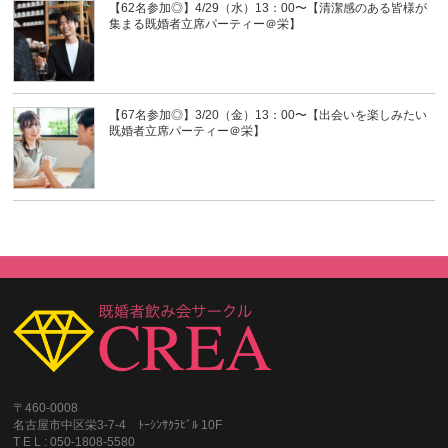
【62名参加◎】4/29（水）13：00〜【清潔感のある皆様が
集まる既婚者立席パーティー＠栄】
【67名参加◎】3/20（金）13：00〜【出会いを楽しみたい
既婚者立席パーティー＠栄】
〒460-0008
名古屋市中区栄3-7-4 ﾄｰｼﾝｻｸﾗﾋﾞﾙ 10F
T E L : 050-1808-5580