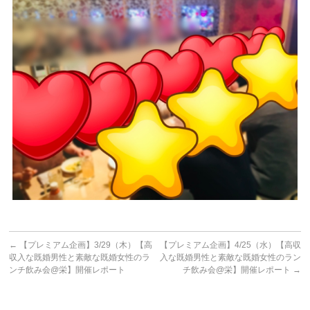
←
【プレミアム企画】3/29（木）【高
【プレミアム企画】4/25（水）【高収
収入な既婚男性と素敵な既婚女性のラ
入な既婚男性と素敵な既婚女性のラン
ンチ飲み会@栄】開催レポート
チ飲み会@栄】開催レポート
→