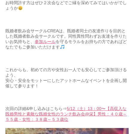
お時間許す方はぜひ２次会などでご縁を深めてみてはいかがでし
ょうか
既婚者飲み会サークルCREAは、既婚者同士の友達作りを目的と
した既婚者飲み会サークルです。同性異性問わずお友達を作りた
いお気持ちと、
参加ルール
を守るモラルをお持ちの方であればど
なたでもご参加いただけます
これからも、初めての方や女性お一人でも安心してご参加頂ける
よう、
安心・安全をモットーにしたアットホームなイベントを企画し開
催して参ります！
次回の詳細&申し込みはこちら⇒
5/12（土）13：00〜【高収入な
既婚男性と素敵な既婚女性のランチ飲み会@栄】男性：４０歳～
５５歳・女性：３８歳～５３歳位