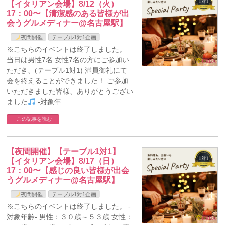
【イタリアン会場】8/12（火）
17：00〜【清潔感のある皆様が出
会うグルメディナー@名古屋駅】
夜間開催
テーブル1対1企画
※こちらのイベントは終了しました。
当日は男性7名 女性7名の方にご参加い
ただき、(テーブル1対1) 満員御礼にて
会を終えることができました！ ご参加
いただきました皆様、ありがとうござい
ました
-対象年 …
この記事を読む
【夜間開催】【テーブル1対1】
【イタリアン会場】8/17（日）
17：00〜【感じの良い皆様が出会
うグルメディナー@名古屋駅】
夜間開催
テーブル1対1企画
※こちらのイベントは終了しました。 -
対象年齢- 男性：３０歳～５３歳 女性：