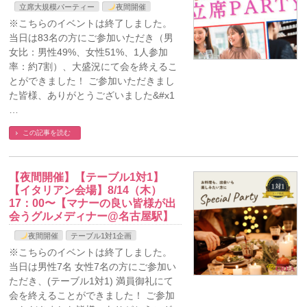
立席大規模パーティー
夜間開催
※こちらのイベントは終了しました。
当日は83名の方にご参加いただき（男
女比：男性49%、女性51%、1人参加
率：約7割）、大盛況にて会を終えるこ
とができました！ ご参加いただきまし
た皆様、ありがとうございました&#x1
…
この記事を読む
【夜間開催】【テーブル1対1】
【イタリアン会場】8/14（木）
17：00〜【マナーの良い皆様が出
会うグルメディナー@名古屋駅】
夜間開催
テーブル1対1企画
※こちらのイベントは終了しました。
当日は男性7名 女性7名の方にご参加い
ただき、(テーブル1対1) 満員御礼にて
会を終えることができました！ ご参加