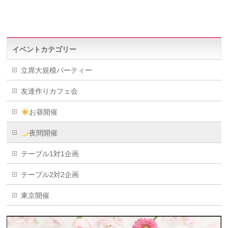
イベントカテゴリー
立席大規模パーティー
友達作りカフェ会
お昼開催
夜間開催
テーブル1対1企画
テーブル2対2企画
東京開催