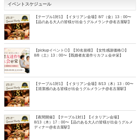
イベントスケジュール
【テーブル1対1】【イタリアン会場】8/7（金）13：00〜
【品のある大人の皆様が出会うグルメランチ@名古屋駅】
【pickupイベント◎】【30名規模】【女性感謝価格◎】
8/8（土）13：00〜【既婚者友達作りカフェ会＠栄】
【テーブル1対1】【イタリアン会場】8/13（木）13：00〜
【清潔感のある皆様が出会うグルメランチ@名古屋駅】
【夜間開催】【テーブル1対1】【イタリアン会場】
8/13（木）17：00〜【品のある大人の皆様が出会うグルメ
ディナー@名古屋駅】