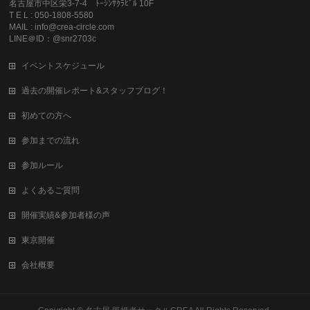
名古屋市中区栄3-7-4 ﾄｰｼﾝｻｸﾗﾋﾞﾙ 10F
T E L : 050-1808-5580
MAIL : info@crea-circle.com
LINE＠ID：@snr2703c
イベントスケジュール
過去の開催レポート&スタッフブログ！
初めての方へ
参加までの流れ
参加ルール
よくあるご質問
開催実績&参加者様の声
東京開催
会社概要