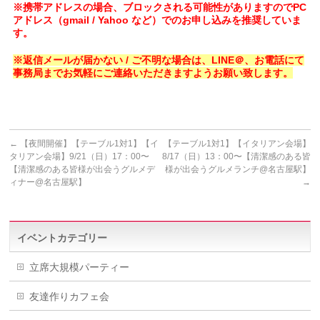
※携帯アドレスの場合、ブロックされる可能性がありますのでPC
アドレス（gmail / Yahoo など）でのお申し込みを推奨していま
す。
※返信メールが届かない / ご不明な場合は、LINE＠、お電話にて
事務局までお気軽にご連絡いただきますようお願い致します。
←
【夜間開催】【テーブル1対1】【イ
【テーブル1対1】【イタリアン会場】
タリアン会場】9/21（日）17：00〜
8/17（日）13：00〜【清潔感のある皆
【清潔感のある皆様が出会うグルメデ
様が出会うグルメランチ@名古屋駅】
ィナー@名古屋駅】
→
イベントカテゴリー
立席大規模パーティー
友達作りカフェ会