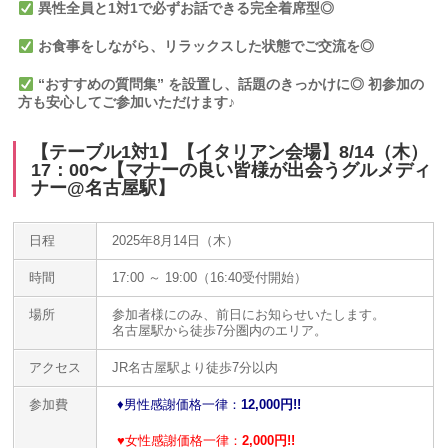
異性全員と1対1で必ずお話できる完全着席型◎
お食事をしながら、リラックスした状態でご交流を◎
“おすすめの質問集” を設置し、話題のきっかけに
◎ 初参加の
方も安心してご参加いただけます♪
【テーブル1対1】【イタリアン会場】8/14（木）
17：00〜【マナーの良い皆様が出会うグルメディ
ナー@名古屋駅】
日程
2025年8月14日（木）
時間
17:00 ～ 19:00（16:40受付開始）
場所
参加者様にのみ、前日にお知らせいたします。
名古屋駅から徒歩7分圏内のエリア。
アクセス
JR名古屋駅より徒歩7分以内
参加費
♦️
男性感謝価格一律：
12,000円!!
♥
女性感謝価格一律：
2,000円!!