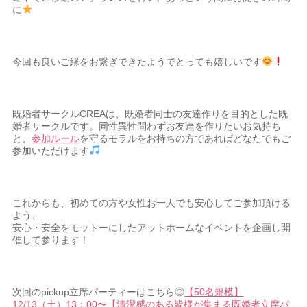
に
今回も良いご縁をお繋ぎできたようでとっても嬉しいです
既婚者サークルCREAは、既婚者同士の友達作りを目的とした既
婚者サークルです。同性異性問わずお友達を作りたいお気持ち
と、
参加ルール
を守るモラルをお持ちの方であればどなたでもご
参加いただけます
これからも、初めての方や女性お一人でも安心してご参加頂ける
よう、
安心・安全をモットーにしたアットホームなイベントを企画し開
催して参ります！
次回のpickup立席パーティーはこちら◎
【50名規模】
12/13（土）13：00〜【清潔感のある皆様が集まる既婚者立席パ