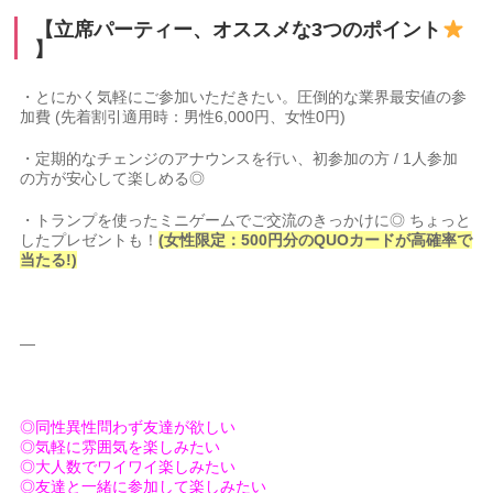
【立席パーティー、オススメな3つのポイント
】
・とにかく気軽にご参加いただきたい。圧倒的な業界最安値の参
加費 (先着割引適用時：男性6,000円、女性0円)
・定期的なチェンジのアナウンスを行い、初参加の方 / 1人参加
の方が安心して楽しめる◎
・トランプを使ったミニゲームでご交流のきっかけに◎ ちょっと
したプレゼントも！
(女性限定：500円分のQUOカードが高確率で
当たる!)
—
◎同性異性問わず友達が欲しい
◎気軽に雰囲気を楽しみたい
◎大人数でワイワイ楽しみたい
◎友達と一緒に参加して楽しみたい