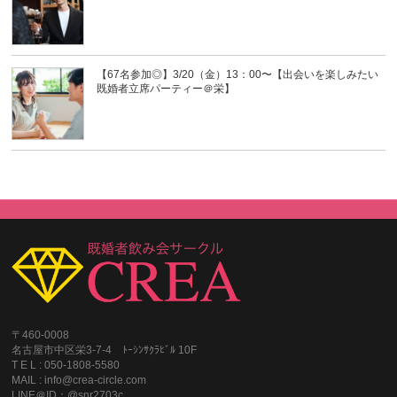
【67名参加◎】3/20（金）13：00〜【出会いを楽しみたい
既婚者立席パーティー＠栄】
〒460-0008
名古屋市中区栄3-7-4 ﾄｰｼﾝｻｸﾗﾋﾞﾙ 10F
T E L : 050-1808-5580
MAIL : info@crea-circle.com
LINE＠ID：@snr2703c