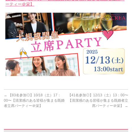
ーティー＠栄】
←
【83名参加◎】10/18（土）17：
【41名参加◎】12/13（土）13：00〜
00〜【清潔感のある皆様が集まる既婚
【清潔感のある皆様が集まる既婚者立
者立席パーティー＠栄】
席パーティー＠栄】
→