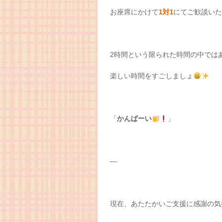
お座席にかけて
1対1
にてご歓談いた
2時間という限られた時間の中では
楽しい時間をすごしましょ
「
かんぱーい
」
—
現在、あたたかいご支援に感謝の気