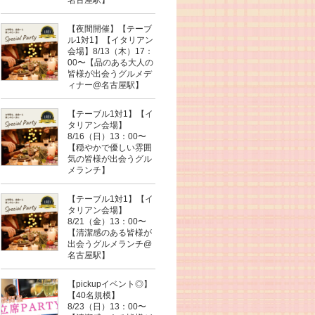
【夜間開催】【テーブ
ル1対1】【イタリアン
会場】8/13（木）17：
00〜【品のある大人の
皆様が出会うグルメデ
ィナー@名古屋駅】
【テーブル1対1】【イ
タリアン会場】
8/16（日）13：00〜
【穏やかで優しい雰囲
気の皆様が出会うグル
メランチ】
【テーブル1対1】【イ
タリアン会場】
8/21（金）13：00〜
【清潔感のある皆様が
出会うグルメランチ@
名古屋駅】
【pickupイベント◎】
【40名規模】
8/23（日）13：00〜