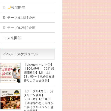
夜間開催
テーブル1対1企画
テーブル2対2企画
東京開催
イベントスケジュール
【pickupイベント◎】
【30名規模】【女性感
謝価格◎】8/8（土）
13：00〜【既婚者友達
作りカフェ会＠栄】
【テーブル1対1】【イ
タリアン会場】
8/13（木）13：00〜
【清潔感のある皆様が
出会うグルメランチ@
名古屋駅】