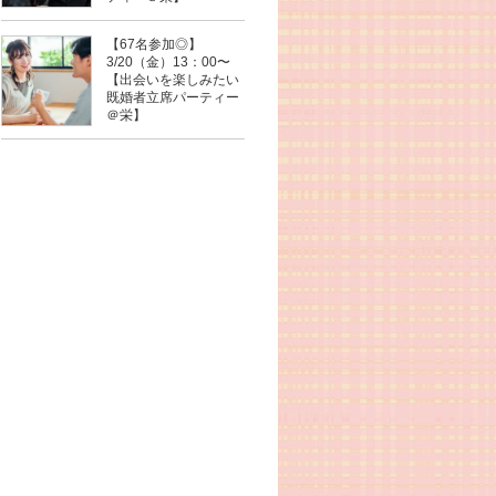
【67名参加◎】
3/20（金）13：00〜
【出会いを楽しみたい
既婚者立席パーティー
＠栄】