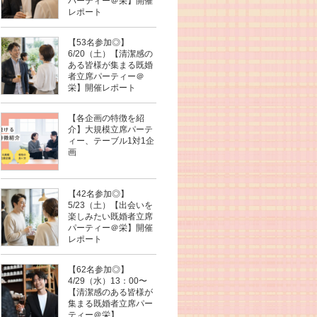
パーティー＠栄】開催
レポート
【53名参加◎】
6/20（土）【清潔感の
ある皆様が集まる既婚
者立席パーティー＠
栄】開催レポート
【各企画の特徴を紹
介】大規模立席パーテ
ィー、テーブル1対1企
画
【42名参加◎】
5/23（土）【出会いを
楽しみたい既婚者立席
パーティー＠栄】開催
レポート
【62名参加◎】
4/29（水）13：00〜
【清潔感のある皆様が
集まる既婚者立席パー
ティー＠栄】