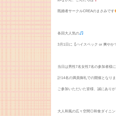
既婚者サークルCREAのまさみです
各回大人気の
3月1日に【ハイスペック or 爽
当日は男性7名女性7名の参加者様
計14名の満員御礼での開催となり
ご参加いただいた皆様、誠にありが
大人和風の広々空間◎和食ダイニン