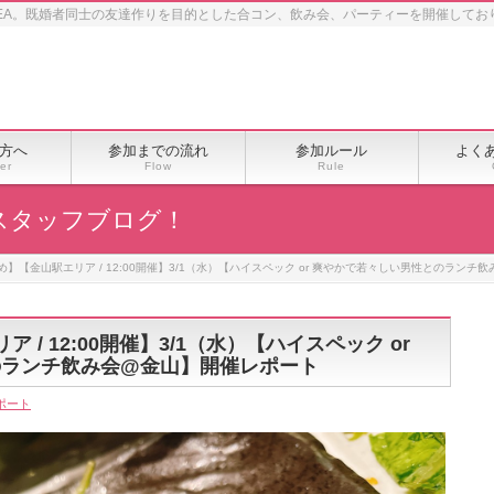
EA。既婚者同士の友達作りを目的とした合コン、飲み会、パーティーを開催してお
方へ
参加までの流れ
参加ルール
よく
er
Flow
Rule
スタッフブログ！
め】【金山駅エリア / 12:00開催】3/1（水）【ハイスペック or 爽やかで若々しい男性とのラン
/ 12:00開催】3/1（水）【ハイスペック or
のランチ飲み会@金山】開催レポート
ポート