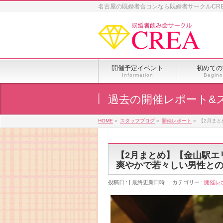
名古屋の既婚者合コンなら既婚者サークルCR
開催予定イベント
初めての
Information
Beginn
過去の開催レポート&
HOME
»
スタッフブログ
»
開催レポート
»
【2月まと
【2月まとめ】【金山駅エリア 
爽やかで若々しい男性と
投稿日 :
最終更新日時 :
カテゴリー :
開催レ