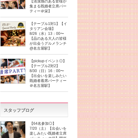
【清潔感のある皆様が
集まる既婚者立席パー
ティー＠栄】
【テーブル1対1】【イ
タリアン会場】
8/26（水）13：00〜
【品のある大人の皆様
が出会うグルメランチ
@名古屋駅】
【pickupイベント◎】
【テーブル2対2】
8/30（日）16：00〜
【出会いを楽しみたい
既婚者着席パーティー
＠名古屋駅】
スタッフブログ
【64名参加◎】
7/20（土）【出会いを
楽しみたい既婚者立席