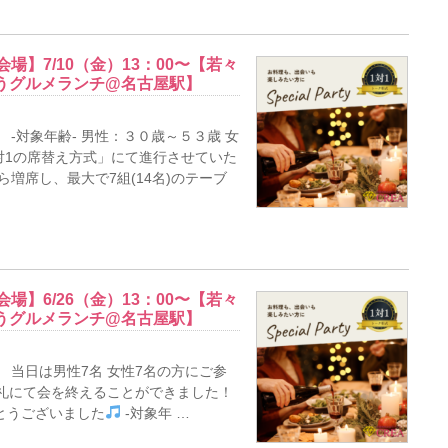
場】7/10（金）13：00〜【若々
うグルメランチ@名古屋駅】
-対象年齢- 男性：３０歳～５３歳 女
対1の席替え方式」にて進行させていた
増席し、最大で7組(14名)のテーブ
場】6/26（金）13：00〜【若々
うグルメランチ@名古屋駅】
 当日は男性7名 女性7名の方にご参
員御礼にて会を終えることができました！
とうございました
-対象年 …