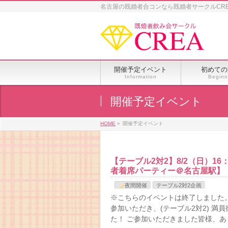
名古屋の既婚者合コンなら既婚者サークルCR
開催予定イベント
初めての
Information
Beginn
開催予定イベント
HOME
»
開催予定イベント
【テーブル2対2】8/2（日）1
者着席パーティー＠名古屋駅】
夜間開催
テーブル2対2企画
※こちらのイベントは終了しました。 
参加いただき、(テーブル2対2) 
た！ ご参加いただきました皆様、