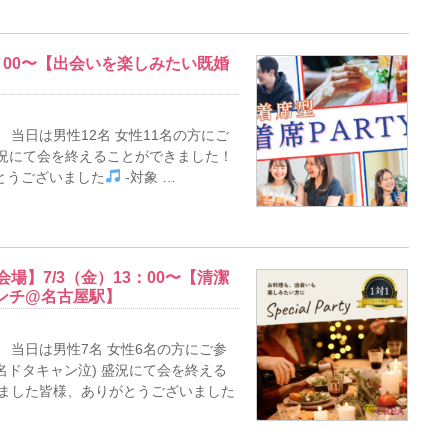
6：00〜【出会いを楽しみたい既婚
当日は男性12名 女性11名の方にご
大盛況にて会を終えることができました！
とうございました
-対象 …
場】7/3（金）13：00〜【清潔
ンチ@名古屋駅】
 当日は男性7名 女性6名の方にご参
名ドタキャン泣) 盛況にて会を終える
きました皆様、ありがとうございました