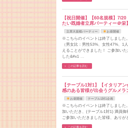
【祝日開催】【60名規模】7/2
たい既婚者立席パーティー＠栄
立席大規模パーティー
お昼開催
※こちらのイベントは終了しました。
（男女比：男性53%、女性47%、
えることができました！ ご参加い
した&#x1 …
この記事を読む
【テーブル1対1】【イタリアン会
感のある皆様が出会うグルメラ
お昼開催
テーブル1対1企画
※こちらのイベントは終了しました。
加いただき、(テーブル1対1) 満
ご参加いただきました皆様、ありが
この記事を読む