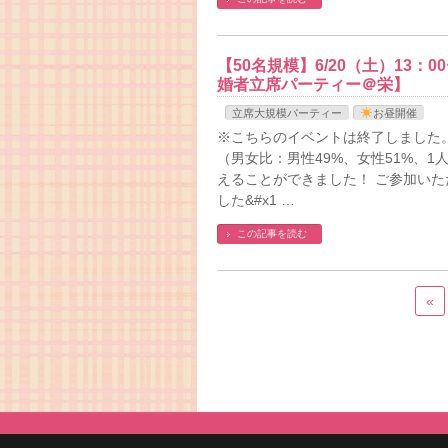
【50名規模】6/20（土）13
婚者立席パーティー＠栄】
立席大規模パーティー
お昼開催
※こちらのイベントは終了しました。
（男女比：男性49%、女性51%、
えることができました！ ご参加い
した&#x1 …
この記事を読む
«