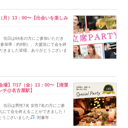
0（月）13：00〜【出会いを楽しみ
】
 当日は64名の方にご参加いただき
1人参加率：約8割）、大盛況にて会を終
ただきました皆様、ありがとうございま
場】7/17（金）13：00〜【清潔
ンチ@名古屋駅】
 当日は男性7名 女性7名の方にご参
員御礼にて会を終えることができました！
とうございました
-対象年 …