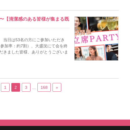
：00〜【清潔感のある皆様が集まる既
 当日は53名の方にご参加いただき
1人参加率：約7割）、大盛況にて会を終
ただきました皆様、ありがとうございま
1
2
3
…
168
»