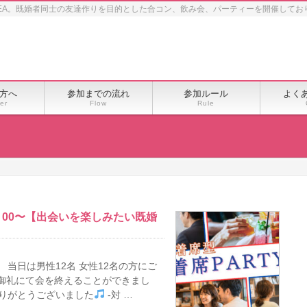
EA。既婚者同士の友達作りを目的とした合コン、飲み会、パーティーを開催してお
方へ
参加までの流れ
参加ルール
よく
er
Flow
Rule
6：00〜【出会いを楽しみたい既婚
当日は男性12名 女性12名の方にご
満員御礼にて会を終えることができまし
ありがとうございました
-対 …