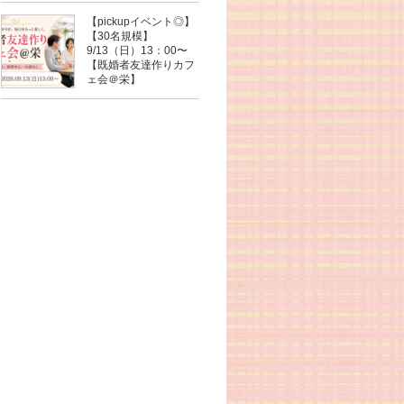
【pickupイベント◎】
【30名規模】
9/13（日）13：00〜
【既婚者友達作りカフ
ェ会＠栄】