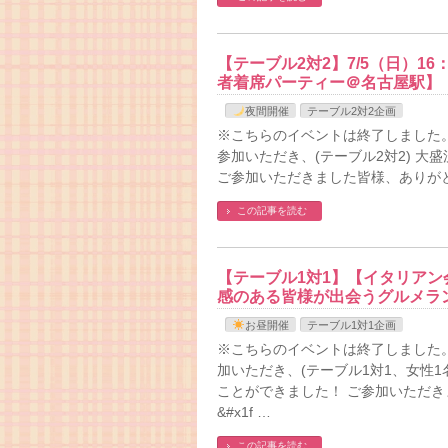
【テーブル2対2】7/5（日）1
者着席パーティー＠名古屋駅】
夜間開催
テーブル2対2企画
※こちらのイベントは終了しました。 
参加いただき、(テーブル2対2) 
ご参加いただきました皆様、ありが
この記事を読む
【テーブル1対1】【イタリアン会
感のある皆様が出会うグルメラ
お昼開催
テーブル1対1企画
※こちらのイベントは終了しました。
加いただき、(テーブル1対1、女性1
ことができました！ ご参加いただ
&#x1f …
この記事を読む