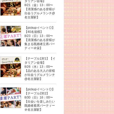
タリアン会場】
8/21（金）13：00〜
【清潔感のある皆様が
出会うグルメランチ@
名古屋駅】
【pickupイベント◎】
【40名規模】
8/23（日）13：00〜
【清潔感のある皆様が
集まる既婚者立席パー
ティー＠栄】
【テーブル1対1】【イ
タリアン会場】
8/26（水）13：00〜
【品のある大人の皆様
が出会うグルメランチ
@名古屋駅】
【pickupイベント◎】
【テーブル2対2】
8/30（日）16：00〜
【出会いを楽しみたい
既婚者着席パーティー
＠名古屋駅】