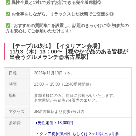
異性全員と1対1で必ずお話できる完全着席型◎
お食事をしながら、リラックスした状態でご交流を◎
“おすすめの質問集” を設置し、話題のきっかけに
◎ 初参加の
方も安心してご参加いただけます♪
【テーブル1対1】【イタリアン会場】
11/13（木）13：00〜【穏やかで品のある皆様が
出会うグルメランチ@名古屋駅】
日程
2025年11月13日（木）
時間
13:00 ～ 15:00（12:40受付開始）
場所
参加者様にのみ、前日にお知らせいたします。
名古屋駅から徒歩7分圏内のエリア。
アクセス
JR名古屋駅より徒歩7分以内
参加費
♦️
男性定価：13,000円
・クレア初参加男性 もしくは 3ヶ月以上ぶり参