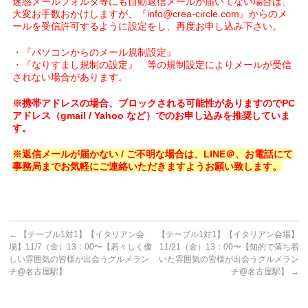
迷惑メールフォルダ等にも自動返信メールが届いてない場合は、
大変お手数おかけしますが、『info@crea-circle.com』からのメ
ールを受信許可するように設定をし、再度お申し込み下さい。
・『パソコンからのメール規制設定』
・『なりすまし規制の設定』 等の規制設定によりメールが受信
されない場合があります。
※携帯アドレスの場合、ブロックされる可能性がありますのでPC
アドレス（gmail / Yahoo など）でのお申し込みを推奨していま
す。
※返信メールが届かない / ご不明な場合は、LINE＠、お電話にて
事務局までお気軽にご連絡いただきますようお願い致します。
←
【テーブル1対1】【イタリアン会
【テーブル1対1】【イタリアン会場】
場】11/7（金）13：00〜【若々しく優
11/21（金）13：00〜【知的で落ち着
しい雰囲気の皆様が出会うグルメラン
いた雰囲気の皆様が出会うグルメラン
チ@名古屋駅】
チ@名古屋駅】
→