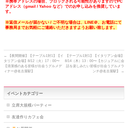
※携帯アドレスの場合、ブロックされる可能性がありますのでPC
アドレス（gmail / Yahoo など）でのお申し込みを推奨していま
す。
※返信メールが届かない / ご不明な場合は、LINE＠、お電話にて
事務局までお気軽にご連絡いただきますようお願い致します。
←
【夜間開催】【テーブル1対1】【イ
【テーブル1対1】【イタリアン会場】
タリアン会場】8/12（火）17：00〜
8/14（木）13：00〜【カジュアルに会
【清潔感のある皆様が出会うグルメデ
話を楽しみたい皆様が出会うグルメラ
ィナー@名古屋駅】
ンチ@名古屋駅】
→
イベントカテゴリー
立席大規模パーティー
友達作りカフェ会