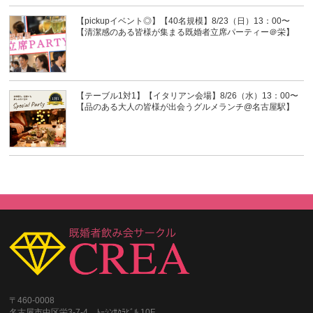
【pickupイベント◎】【40名規模】8/23（日）13：00〜
【清潔感のある皆様が集まる既婚者立席パーティー＠栄】
【テーブル1対1】【イタリアン会場】8/26（水）13：00〜
【品のある大人の皆様が出会うグルメランチ@名古屋駅】
〒460-0008
名古屋市中区栄3-7-4 ﾄｰｼﾝｻｸﾗﾋﾞﾙ 10F