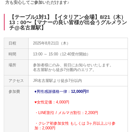
方も安心してご参加いただけます♪
【テーブル1対1】【イタリアン会場】8/21（木）
13：00〜【マナーの良い皆様が出会うグルメラン
チ@名古屋駅】
日程
2025年8月21日（木）
時間
13:00 ～ 15:00（12:40受付開始）
場所
参加者様にのみ、前日にお知らせいたします。
名古屋駅から徒歩7分圏内のエリア。
アクセス
JR名古屋駅より徒歩7分以内
参加費
♦️
男性感謝価格一律：
12,000円!!
♥
女性定価：4,000円
・LINE割引 / メルマガ割引：2,200円
・クレア初参加女性 もしくは 3ヶ月以上ぶり参
加：2,000円