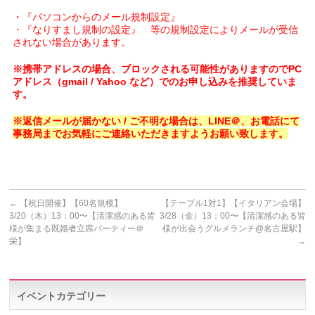
・『パソコンからのメール規制設定』
・『なりすまし規制の設定』 等の規制設定によりメールが受信
されない場合があります。
※携帯アドレスの場合、ブロックされる可能性がありますのでPC
アドレス（gmail / Yahoo など）でのお申し込みを推奨していま
す。
※返信メールが届かない / ご不明な場合は、LINE＠、お電話にて
事務局までお気軽にご連絡いただきますようお願い致します。
←
【祝日開催】【60名規模】
【テーブル1対1】【イタリアン会場】
3/20（木）13：00〜【清潔感のある皆
3/28（金）13：00〜【清潔感のある皆
様が集まる既婚者立席パーティー＠
様が出会うグルメランチ@名古屋駅】
栄】
→
イベントカテゴリー