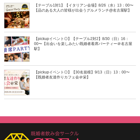
【テーブル1対1】【イタリアン会場】8/26（水）13：00〜
【品のある大人の皆様が出会うグルメランチ@名古屋駅】
【pickupイベント◎】【テーブル2対2】8/30（日）16：
00〜【出会いを楽しみたい既婚者着席パーティー＠名古屋
駅】
【pickupイベント◎】【30名規模】9/13（日）13：00〜
【既婚者友達作りカフェ会＠栄】