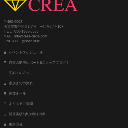
〒460-0008
名古屋市中区栄3-7-4 ﾄｰｼﾝｻｸﾗﾋﾞﾙ 10F
T E L : 050-1808-5580
MAIL : info@crea-circle.com
LINE＠ID：@snr2703c
イベントスケジュール
過去の開催レポート&スタッフブログ！
初めての方へ
参加までの流れ
参加ルール
よくあるご質問
開催実績&参加者様の声
東京開催