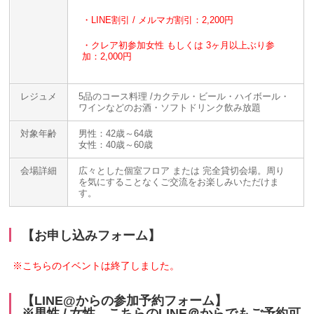
・LINE割引 / メルマガ割引：2,200円
・クレア初参加女性 もしくは 3ヶ月以上ぶり参
加：2,000円
レジュメ
5品のコース料理 /カクテル・ビール・ハイボール・
ワインなどのお酒・ソフトドリンク飲み放題
対象年齢
男性：42歳～64歳
女性：40歳～60歳
会場詳細
広々とした個室フロア または 完全貸切会場。周り
を気にすることなくご交流をお楽しみいただけま
す。
【お申し込みフォーム】
※こちらのイベントは終了しました。
【LINE@からの参加予約フォーム】
※男性 / 女性、こちらのLINE＠からでもご予約可