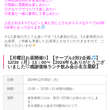
◎同性異性問わず友達が欲しい
◎気軽に雰囲気を楽しみたい
◎グループでワイワイ楽しみたい
◎友達と一緒に参加して楽しみたい
上記どれか1つでもピンと来た方にとてもオススメなテーブル2対
2企画となっております
※1人参加の方とても多いです♡1人参加の方は、1人参加同士の
お座席、ご年齢も考慮したお座席とさせていただきますので、ご
安心くださいませ
【月曜日お昼開催!!】【テーブル2対2企画
】
12/30（月）13：00〜【2024年もありがとうござ
いました♡感謝価格ランチ飲み会@名古屋駅】
日程
2024年12月30日（月）
時間
13:00 ～ 15:00（12:40受付開始）
場所
参加者様にのみ、前日~2日前にお知らせいたしま
す。
名古屋駅から徒歩7分圏内のエリア。