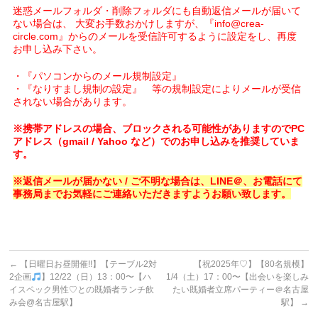
迷惑メールフォルダ・削除フォルダにも自動返信メールが届いて
ない場合は、 大変お手数おかけしますが、『info@crea-
circle.com』からのメールを受信許可するように設定をし、再度
お申し込み下さい。
・『パソコンからのメール規制設定』
・『なりすまし規制の設定』 等の規制設定によりメールが受信
されない場合があります。
※携帯アドレスの場合、ブロックされる可能性がありますのでPC
アドレス（gmail / Yahoo など）でのお申し込みを推奨していま
す。
※返信メールが届かない / ご不明な場合は、LINE＠、お電話にて
事務局までお気軽にご連絡いただきますようお願い致します。
←
【日曜日お昼開催!!】【テーブル2対
【祝2025年♡】【80名規模】
2企画
】12/22（日）13：00〜【ハ
1/4（土）17：00〜【出会いを楽しみ
イスペック男性♡との既婚者ランチ飲
たい既婚者立席パーティー＠名古屋
み会@名古屋駅】
駅】
→