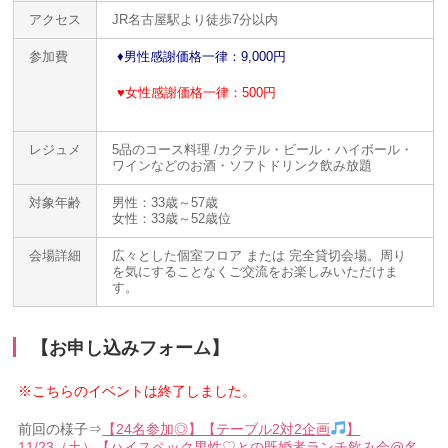
アクセス
JR名古屋駅より徒歩7分以内
参加費
♦️男性感謝価格一律：9,000円
♥女性感謝価格一律：500円
レジュメ
5品のコース料理 /カクテル・ビール・ハイボール・
ワインなどのお酒・ソフトドリンク飲み放題
対象年齢
男性：33歳～57歳
女性：33歳～52歳位
会場詳細
広々とした個室フロア または 完全貸切会場。周り
を気にすることなくご交流をお楽しみいただけま
す。
【お申し込みフォーム】
※こちらのイベントは終了しました。
前回の様子⇒
【24名参加◎】【テーブル2対2企画
】
11/23（土）【ハイスペック男性♡との既婚者ランチ飲み会@名