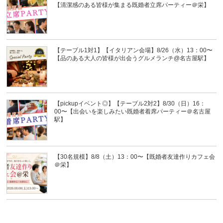
【清潔感のある皆様が集まる既婚者立席パーティー＠栄】
【テーブル1対1】【イタリアン会場】8/26（水）13：00〜
【品のある大人の皆様が出会うグルメランチ@名古屋駅】
【pickupイベント◎】【テーブル2対2】8/30（日）16：
00〜【出会いを楽しみたい既婚者着席パーティー＠名古屋
駅】
【30名規模】8/8（土）13：00〜【既婚者友達作りカフェ会
＠栄】