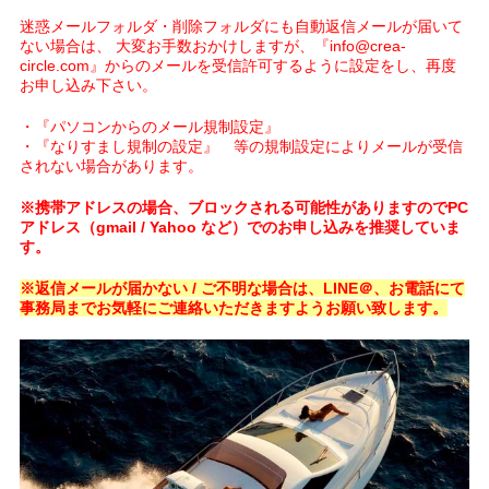
迷惑メールフォルダ・削除フォルダにも自動返信メールが届いて
ない場合は、 大変お手数おかけしますが、『info@crea-
circle.com』からのメールを受信許可するように設定をし、再度
お申し込み下さい。
・『パソコンからのメール規制設定』
・『なりすまし規制の設定』 等の規制設定によりメールが受信
されない場合があります。
※携帯アドレスの場合、ブロックされる可能性がありますのでPC
アドレス（gmail / Yahoo など）でのお申し込みを推奨していま
す。
※返信メールが届かない / ご不明な場合は、LINE＠、お電話にて
事務局までお気軽にご連絡いただきますようお願い致します。