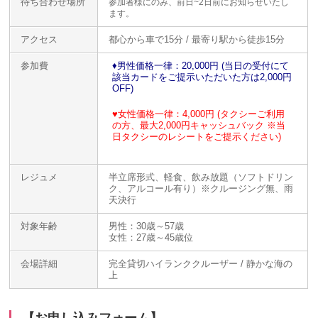
待ち合わせ場所
参加者様にのみ、前日~2日前にお知らせいたし
ます。
アクセス
都心から車で15分 / 最寄り駅から徒歩15分
参加費
♦️男性価格一律：20,000円 (当日の受付にて
該当カードをご提示いただいた方は2,000円
OFF)
♥女性価格一律：4,000円 (
タクシーご利用
の方、最大2,000円キャッシュバック ※当
日タクシーのレシートをご提示ください
)
レジュメ
半立席形式、軽食、飲み放題（ソフトドリン
ク、アルコール有り）※クルージング無、雨
天決行
対象年齢
男性：30歳～57歳
女性：27歳～45歳位
会場詳細
完全貸切ハイランククルーザー / 静かな海の
上
【お申し込みフォーム】