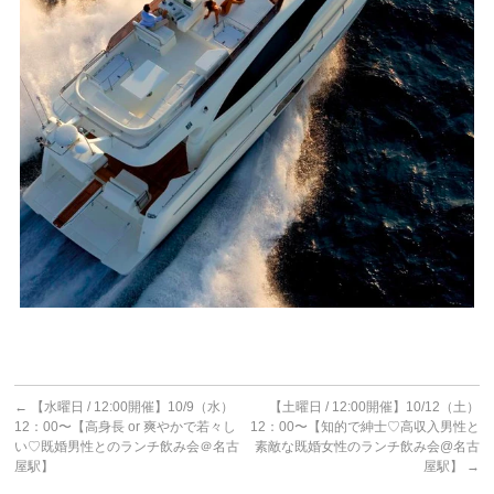
←
【水曜日 / 12:00開催】10/9（水）
【土曜日 / 12:00開催】10/12（土）
12：00〜【高身長 or 爽やかで若々し
12：00〜【知的で紳士♡高収入男性と
い♡既婚男性とのランチ飲み会＠名古
素敵な既婚女性のランチ飲み会@名古
屋駅】
屋駅】
→