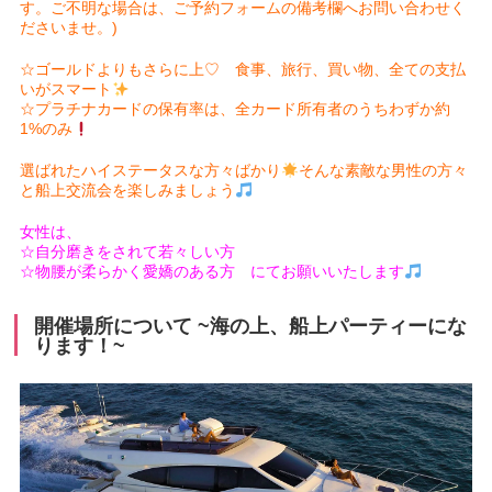
す。ご不明な場合は、ご予約フォームの備考欄へお問い合わせく
ださいませ。)
☆ゴールドよりもさらに上♡ 食事、旅行、買い物、全ての支払
いがスマート
☆プラチナカードの保有率は、全カード所有者のうちわずか約
1%のみ
選ばれたハイステータスな方々ばかり
そんな素敵な男性の方々
と船上交流会を楽しみましょう
女性は、
☆自分磨きをされて若々しい方
☆物腰が柔らかく愛嬌のある方 にてお願いいたします
開催場所について ~海の上、船上パーティーにな
ります！~